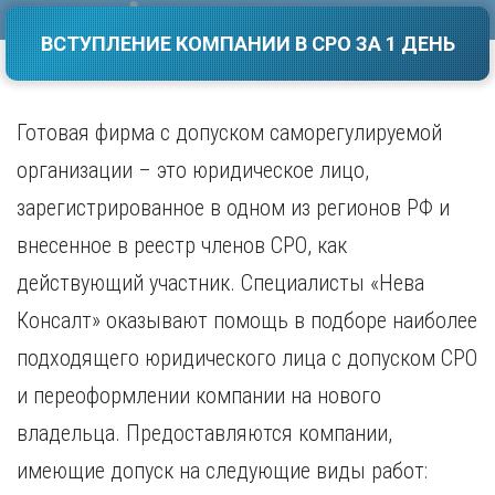
Саратов
Волгоград
ВСТУПЛЕНИЕ КОМПАНИИ В СРО ЗА 1 ДЕНЬ
Севастополь
Воронеж
Симферополь
Е
Смоленск
Екатеринбург
Сочи
Готовая фирма с допуском саморегулируемой
Ставрополь
И
организации – это юридическое лицо,
Т
Иваново
зарегистрированное в одном из регионов РФ и
Ижевск
Тамбов
внесенное в реестр членов СРО, как
Иркутск
Тверь
Тольятти
действующий участник. Специалисты «Нева
К
Томск
Консалт» оказывают помощь в подборе наиболее
Казань
Тула
Калининград
подходящего юридического лица с допуском СРО
Тюмень
Калуга
и переоформлении компании на нового
У
Кемерово
Киров
Улан-Удэ
владельца. Предоставляются компании,
Краснодар
Ульяновск
имеющие допуск на следующие виды работ:
Красноярск
Уфа