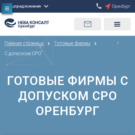
Спецпредложения
Оренбург
Сбросить
Оренбург
О
Москва
Санкт-Петербург
Омск
Главная страница
Готовые фирмы
Орел
А
Оренбург
С допуском СРО
Архангельск
П
Астрахань
Пенза
ГОТОВЫЕ ФИРМЫ С
Б
Пермь
Барнаул
Р
ДОПУСКОМ СРО
Белгород
Ростов-на-Дону
Брянск
Рязань
ОРЕНБУРГ
В
С
Владивосток
Самара
Владикавказ
Саранск
Владимир