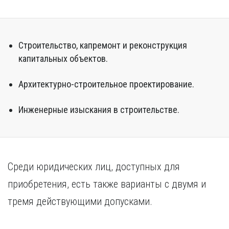
Курган
Х
Курск
Хабаровск
Л
Ч
Строительство, капремонт и реконструкция
Липецк
капитальных объектов.
Чебоксары
М
Челябинск
Архитектурно-строительное проектирование.
Магнитогорск
Череповец
Махачкала
Чита
Мурманск
Инженерные изыскания в строительстве.
Я
Н
Ярославль
Набережные Челны
Нижний Новгород
Среди юридических лиц, доступных для
Нижний Тагил
Новокузнецк
приобретения, есть также варианты с двумя и
Новосибирск
тремя действующими допусками.