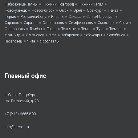
•
•
•
Набережные Челны
Нижний Новгород
Нижний Тагил
•
•
•
•
•
•
Новокузнецк
Новосибирск
Омск
Орел
Оренбург
Пенза
•
•
•
•
•
Пермь
Ростов-на-Дону
Рязань
Самара
Санкт-Петербург
•
•
•
•
•
•
Саранск
Саратов
Севастополь
Симферополь
Смоленск
Сочи
•
•
•
•
•
•
•
Ставрополь
Тамбов
Тверь
Тольятти
Томск
Тула
Тюмень
•
•
•
•
•
•
Улан-Удэ
Ульяновск
Уфа
Хабаровск
Чебоксары
Челябинск
•
•
Череповец
Чита
Ярославль
Главный офис
г. Санкт-Петербург
пр. Лиговский, д. 73
+7 (812) 6666-800
info@neva-c.ru