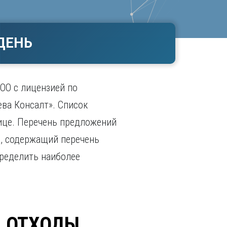
Ч
в
ополь
Чебоксары
ополь
Челябинск
ДЕНЬ
ск
Череповец
Чита
поль
Я
ОО с лицензией по
Ярославль
ва Консалт». Список
ице. Перечень предложений
с, содержащий перечень
ределить наиболее
А ОТХОДЫ