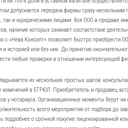
ти на 100% доли в уставном капитале осуществляетс
этом допускается передача фирмы сразу нескольким
, так и юридическими лицами. Все ООО в продаже и
ов, наличие которых означает соответствие деятел
о с «Нева Консалт» позволяет быстро приобрести ОО
 и историей или без них. До принятия окончательно
ести любые проверки в отношении интересующей ф
ладывается из нескольких простых шагов: консультац
ие изменений в ЕГРЮЛ. Приобретатель и продавец в
ов у нотариуса. Организационные моменты берут на
должительность всего мероприятия от подбора до з
ть подробнее о срочной покупке лицензированной ко