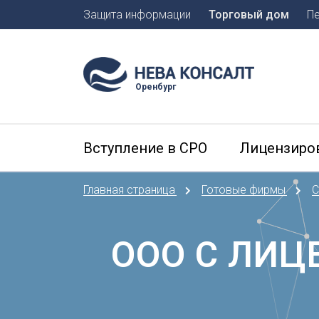
Защита информации
Торговый дом
П
Москва
Санкт-П
Оренбург
А
Арханге
Вступление в СРО
Лицензиро
Астраха
Б
Главная страница
Готовые фирмы
С
Барнаул
Белгоро
Брянск
ООО С ЛИЦ
В
Владиво
Владика
Владим