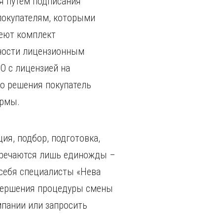
я путем подписания
 покупателям, которыми
меют комплект
ьности лицензионным
О с лицензией на
го решения покупатель
ирмы.
ия, подбор, подготовка,
стречаются лишь единожды –
 себя специалисты «Нева
авершения процедуры смены
мпании или запросить