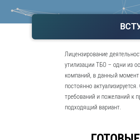
Волгогр
Вороне
ВСТ
Е
Екатери
И
Лицензирование деятельност
Иванов
Ижевск
утилизации ТБО – одни из о
Иркутск
компаний, в данный момент
постоянно актуализируется.
требований и пожеланий к 
подходящий вариант.
ГОТОВЫЕ