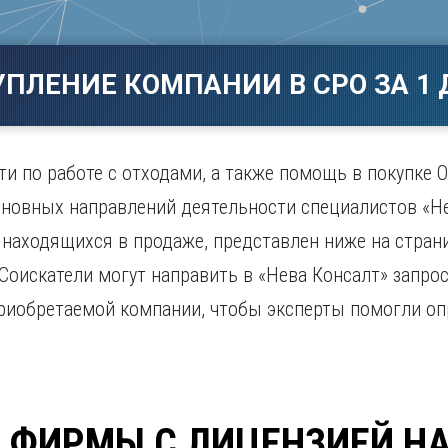
Магнитогорск
Сарато
ад
Махачкала
Севаст
ж
Мурманск
Симфер
УПЛЕНИЕ КОМПАНИИ В СРО ЗА 1 
Н
Смолен
нбург
Набережные Челны
Сочи
Нижний Новгород
Ставро
Нижний Тагил
и по работе с отходами, а также помощь в покупке О
о
Новокузнецк
сновных направлений деятельности специалистов «Не
Новосибирск
 находящихся в продаже, представлен ниже на стран
 Соискатели могут направить в «Нева Консалт» запро
приобретаемой компании, чтобы эксперты помогли оп
 ФИРМЫ С ЛИЦЕНЗИЕЙ Н