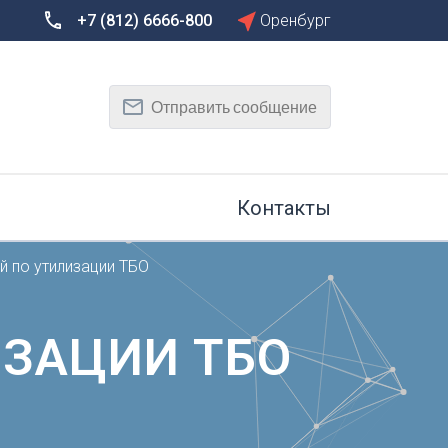
+7 (812) 6666-800
Оренбург
Сбросить
Т
Отправить сообщение
Тамбов
Тверь
рг
Тольятти
Томск
Контакты
Тула
Тюмень
й по утилизации ТБО
У
Улан-Удэ
на-Дону
Ульяновск
ИЗАЦИИ ТБО
Уфа
Х
Хабаровск
к