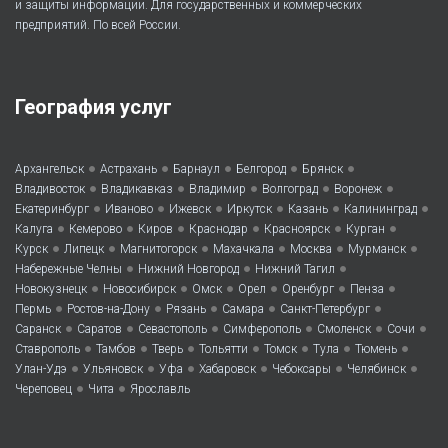
и защиты информации. Для государственных и коммерческих
предприятий. По всей России.
География услуг
•
•
•
•
•
Архангельск
Астрахань
Барнаул
Белгород
Брянск
•
•
•
•
•
Владивосток
Владикавказ
Владимир
Волгоград
Воронеж
•
•
•
•
•
•
Екатеринбург
Иваново
Ижевск
Иркутск
Казань
Калининград
•
•
•
•
•
•
Калуга
Кемерово
Киров
Краснодар
Красноярск
Курган
•
•
•
•
•
•
Курск
Липецк
Магнитогорск
Махачкала
Москва
Мурманск
•
•
•
Набережные Челны
Нижний Новгород
Нижний Тагил
•
•
•
•
•
•
Новокузнецк
Новосибирск
Омск
Орел
Оренбург
Пенза
•
•
•
•
•
Пермь
Ростов-на-Дону
Рязань
Самара
Санкт-Петербург
•
•
•
•
•
•
Саранск
Саратов
Севастополь
Симферополь
Смоленск
Сочи
•
•
•
•
•
•
•
Ставрополь
Тамбов
Тверь
Тольятти
Томск
Тула
Тюмень
•
•
•
•
•
•
Улан-Удэ
Ульяновск
Уфа
Хабаровск
Чебоксары
Челябинск
•
•
Череповец
Чита
Ярославль