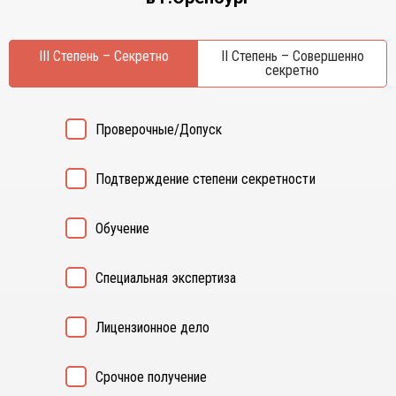
Курган
Х
Курск
Хабаровск
III Степень – Секретно
II Степень – Совершенно
Л
секретно
Ч
Липецк
Чебоксары
М
Челябинск
Проверочные/Допуск
Магнитогорск
Череповец
Махачкала
Чита
Подтверждение степени секретности
Мурманск
Я
Н
Ярославль
Обучение
Набережные Челны
Нижний Новгород
Специальная экспертиза
Нижний Тагил
Новокузнецк
Лицензионное дело
Новосибирск
Срочное получение