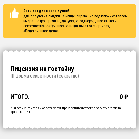
Есть предложение лучше!
Для получения скидки на «лицензирование под ключ» осталось
выбрать
«Проверочные/Допуск», «Подтверждение степени
секретности», «Обучение», «Специальная экспертиза»,
«Лицензионное дело»
.
Лицензия на гостайну
I
II форма секретности (
секретно
)
Проверочные/Допуск
Подтверждение степени секретности
Обучение
Специальная экспертиза
Лицензионное дело
Срочное получение
1 000 000
150 000
200 000
250 000
700 000
60 000
₽
₽
₽
₽
₽
₽
срок: 2.5 месяца
срок: 2 недели
срок: 2 недели
срок: 2 недели
срок: 2 месяца
ИТОГО:
0
₽
Промежуточный итог:
15000
₽
Ваша персональна скидка
-
15000
₽
* Внесение взносов и оплата услуг производятся строго с расчетного счета
организации.
ОФОРМИТЬ ЗА
1 ДЕНЬ