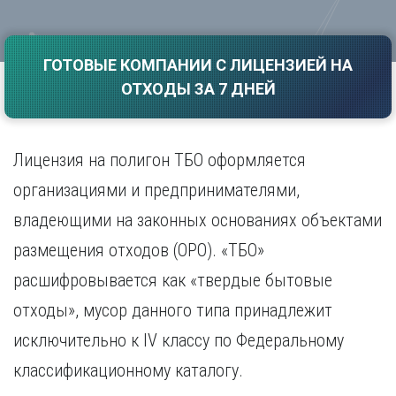
Саратов
Волгоград
Севастополь
Воронеж
Симферополь
ГОТОВЫЕ КОМПАНИИ С ЛИЦЕНЗИЕЙ НА
Е
Смоленск
ОТХОДЫ ЗА 7 ДНЕЙ
Екатеринбург
Сочи
Ставрополь
И
Т
Иваново
Лицензия на полигон ТБО оформляется
Ижевск
Тамбов
организациями и предпринимателями,
Иркутск
Тверь
владеющими на законных основаниях объектами
Тольятти
К
Томск
размещения отходов (ОРО). «ТБО»
Казань
Тула
Калининград
расшифровывается как «твердые бытовые
Тюмень
Калуга
отходы», мусор данного типа принадлежит
У
Кемерово
исключительно к IV классу по Федеральному
Киров
Улан-Удэ
Краснодар
Ульяновск
классификационному каталогу.
Красноярск
Уфа