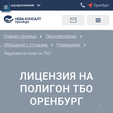
Спецпредложения
Оренбург
Сбросить
Оренбург
О
Москва
Санкт-Петербург
Омск
Главная страница
Лицензирование
Орел
А
Оренбург
Обращение с отходами
Размещение
Архангельск
П
Лицензия на полигон ТБО
Астрахань
Пенза
Б
Пермь
Барнаул
ЛИЦЕНЗИЯ НА
Р
Белгород
Ростов-на-Дону
Брянск
ПОЛИГОН ТБО
Рязань
В
С
ОРЕНБУРГ
Владивосток
Самара
Владикавказ
Саранск
Владимир