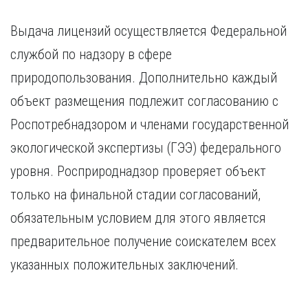
Курган
Х
Курск
Выдача лицензий осуществляется Федеральной
Хабаровск
Л
службой по надзору в сфере
Ч
Липецк
природопользования. Дополнительно каждый
Чебоксары
М
Челябинск
объект размещения подлежит согласованию с
Магнитогорск
Череповец
Роспотребнадзором и членами государственной
Махачкала
Чита
Мурманск
экологической экспертизы (ГЭЭ) федерального
Я
Н
уровня. Росприроднадзор проверяет объект
Ярославль
Набережные Челны
только на финальной стадии согласований,
Нижний Новгород
обязательным условием для этого является
Нижний Тагил
предварительное получение соискателем всех
Новокузнецк
Новосибирск
указанных положительных заключений.