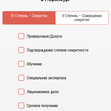
Курган
Х
Курск
Хабаровск
III Степень – Секретно
II Степень – Совершенно
Л
секретно
Ч
Липецк
Чебоксары
М
Челябинск
Проверочные/Допуск
Магнитогорск
Череповец
Махачкала
Чита
Подтверждение степени секретности
Мурманск
Я
Н
Ярославль
Обучение
Набережные Челны
Нижний Новгород
Специальная экспертиза
Нижний Тагил
Новокузнецк
Лицензионное дело
Новосибирск
Срочное получение