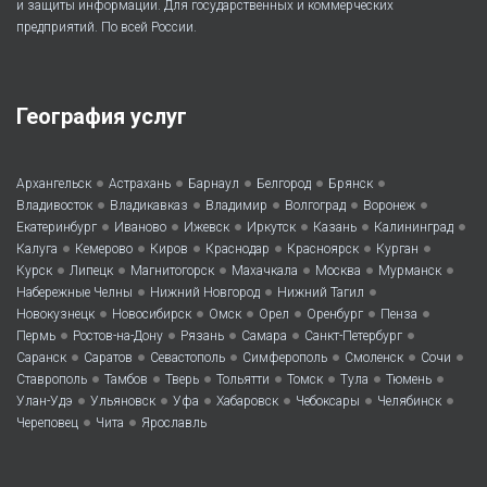
и защиты информации. Для государственных и коммерческих
предприятий. По всей России.
География услуг
•
•
•
•
•
Архангельск
Астрахань
Барнаул
Белгород
Брянск
•
•
•
•
•
Владивосток
Владикавказ
Владимир
Волгоград
Воронеж
•
•
•
•
•
•
Екатеринбург
Иваново
Ижевск
Иркутск
Казань
Калининград
•
•
•
•
•
•
Калуга
Кемерово
Киров
Краснодар
Красноярск
Курган
•
•
•
•
•
•
Курск
Липецк
Магнитогорск
Махачкала
Москва
Мурманск
•
•
•
Набережные Челны
Нижний Новгород
Нижний Тагил
•
•
•
•
•
•
Новокузнецк
Новосибирск
Омск
Орел
Оренбург
Пенза
•
•
•
•
•
Пермь
Ростов-на-Дону
Рязань
Самара
Санкт-Петербург
•
•
•
•
•
•
Саранск
Саратов
Севастополь
Симферополь
Смоленск
Сочи
•
•
•
•
•
•
•
Ставрополь
Тамбов
Тверь
Тольятти
Томск
Тула
Тюмень
•
•
•
•
•
•
Улан-Удэ
Ульяновск
Уфа
Хабаровск
Чебоксары
Челябинск
•
•
Череповец
Чита
Ярославль