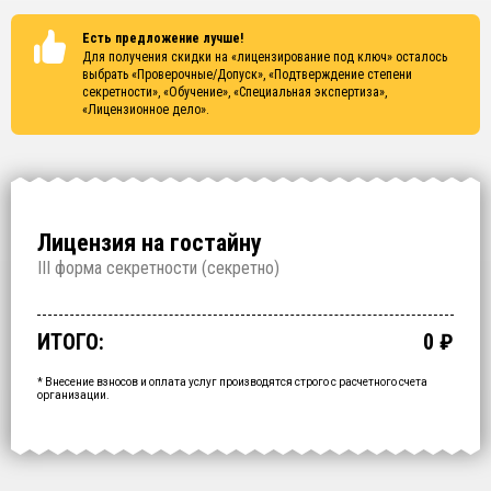
Есть предложение лучше!
Для получения скидки на «лицензирование под ключ» осталось
выбрать
«Проверочные/Допуск», «Подтверждение степени
секретности», «Обучение», «Специальная экспертиза»,
«Лицензионное дело»
.
Лицензия на гостайну
I
II форма секретности (
секретно
)
Проверочные/Допуск
Подтверждение степени секретности
Обучение
Специальная экспертиза
Лицензионное дело
Срочное получение
1 000 000
150 000
200 000
250 000
700 000
60 000
₽
₽
₽
₽
₽
₽
срок: 2.5 месяца
срок: 2 недели
срок: 2 недели
срок: 2 недели
срок: 2 месяца
ИТОГО:
0
₽
Промежуточный итог:
15000
₽
Ваша персональна скидка
-
15000
₽
* Внесение взносов и оплата услуг производятся строго с расчетного счета
организации.
ОФОРМИТЬ ЗА
1 ДЕНЬ