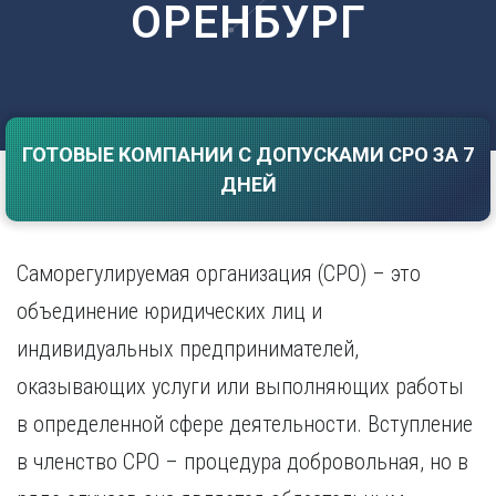
ОРЕНБУРГ
Саратов
Волгоград
Севастополь
Воронеж
Симферополь
Е
Смоленск
Екатеринбург
Сочи
Ставрополь
ГОТОВЫЕ КОМПАНИИ С ДОПУСКАМИ СРО ЗА 7
И
ДНЕЙ
Т
Иваново
Ижевск
Тамбов
Иркутск
Тверь
Саморегулируемая организация (СРО) – это
Тольятти
К
Томск
объединение юридических лиц и
Казань
Тула
индивидуальных предпринимателей,
Калининград
Тюмень
Калуга
оказывающих услуги или выполняющих работы
У
Кемерово
в определенной сфере деятельности. Вступление
Киров
Улан-Удэ
Краснодар
Ульяновск
в членство СРО – процедура добровольная, но в
Красноярск
Уфа