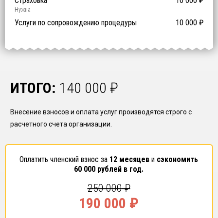
Предоставление специалистов НРС
Сертификат ISO 9001
Сертификат ISO 14001
Сертификат OHSAS 18001
Страховка
14 500
14 500
14 500
10 000
0
₽
₽
₽
₽
₽
0
ISO 9001
ISO 14001
OHSAS 18001
Нужна
₽ за человека
Услуги по сопровождению процедуры
10 000
₽
ИТОГО:
140 000
₽
Внесение взносов и оплата услуг производятся строго с
расчетного счета организации.
Оплатить членский взнос за
12 месяцев
и
сэкономить
60 000
рублей в год.
250 000
₽
190 000
₽