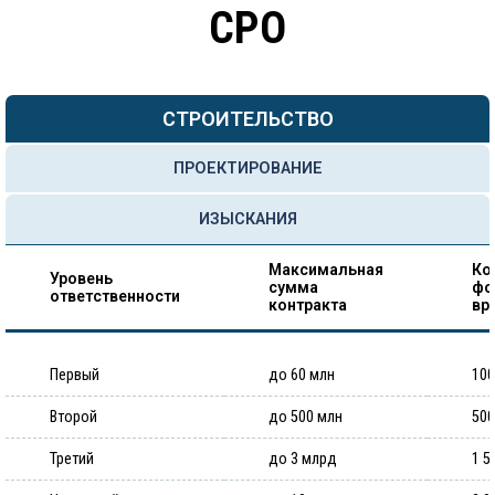
СРО
СТРОИТЕЛЬСТВО
ПРОЕКТИРОВАНИЕ
ИЗЫСКАНИЯ
Максимальная
Ко
Уровень
сумма
фо
ответственности
контракта
вр
Первый
до 60 млн
100
Второй
до 500 млн
500
Третий
до 3 млрд
1 5