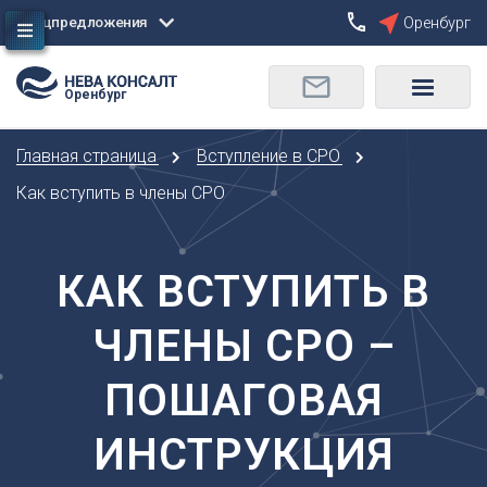
Спецпредложения
Оренбург
Сбросить
Оренбург
О
Москва
Санкт-Петербург
Омск
Главная страница
Вступление в СРО
Орел
А
Оренбург
Как вступить в члены СРО
Архангельск
П
Астрахань
Пенза
КАК ВСТУПИТЬ В
Б
Пермь
Барнаул
Р
ЧЛЕНЫ СРО –
Белгород
Ростов-на-Дону
Брянск
Рязань
ПОШАГОВАЯ
В
С
Владивосток
ИНСТРУКЦИЯ
Самара
Владикавказ
Саранск
Владимир