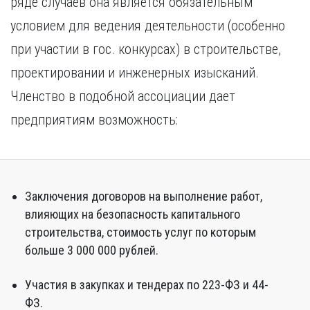
ряде случаев она является обязательным
Курган
Х
Курск
условием для ведения деятельности (особенно
Хабаровск
Л
при участии в гос. конкурсах) в строительстве,
Ч
Липецк
проектировании и инженерных изысканий.
Чебоксары
М
Членство в подобной ассоциации дает
Челябинск
Магнитогорск
Череповец
предприятиям возможность:
Махачкала
Чита
Мурманск
Я
Н
Ярославль
Набережные Челны
Заключения договоров на выполнение работ,
Нижний Новгород
влияющих на безопасность капитального
Нижний Тагил
строительства, стоимость услуг по которым
Новокузнецк
больше 3 000 000 рублей.
Новосибирск
Участия в закупках и тендерах по 223-ФЗ и 44-
ФЗ.