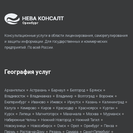
Оренбург
Консультационные услуги в области лицензирования, саморегулирования
и защиты информации. Для государственных и коммерческих
предприятий. По всей России.
География услуг
•
•
•
•
•
Архангельск
Астрахань
Барнаул
Белгород
Брянск
•
•
•
•
•
Владивосток
Владикавказ
Владимир
Волгоград
Воронеж
•
•
•
•
•
•
Екатеринбург
Иваново
Ижевск
Иркутск
Казань
Калининград
•
•
•
•
•
•
Калуга
Кемерово
Киров
Краснодар
Красноярск
Курган
•
•
•
•
•
•
Курск
Липецк
Магнитогорск
Махачкала
Москва
Мурманск
•
•
•
Набережные Челны
Нижний Новгород
Нижний Тагил
•
•
•
•
•
•
Новокузнецк
Новосибирск
Омск
Орел
Оренбург
Пенза
•
•
•
•
•
Пермь
Ростов-на-Дону
Рязань
Самара
Санкт-Петербург