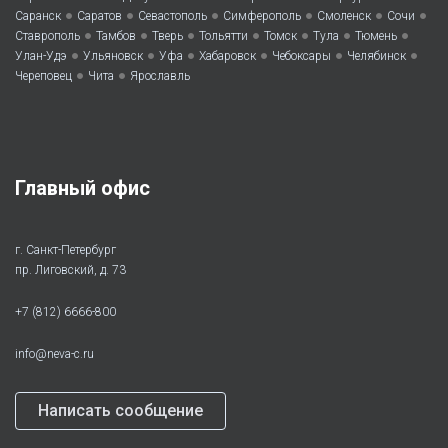
•
•
•
•
•
•
Саранск
Саратов
Севастополь
Симферополь
Смоленск
Сочи
•
•
•
•
•
•
•
Ставрополь
Тамбов
Тверь
Тольятти
Томск
Тула
Тюмень
•
•
•
•
•
•
Улан-Удэ
Ульяновск
Уфа
Хабаровск
Чебоксары
Челябинск
•
•
Череповец
Чита
Ярославль
Главный офис
г. Санкт-Петербург
пр. Лиговский, д. 73
+7 (812) 6666-800
info@neva-c.ru
Написать сообщение