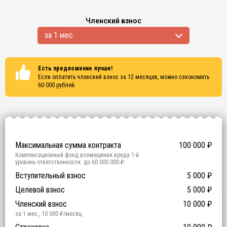
Членский взнос
за 1 мес.
Есть предложение лучше!
Если оплатить членский взнос за 12 месяцев, можно сэкономить
60 000
рублей.
Сертификаты
ISO 9001
ISO 14001
OHSAS 18001
Максимальная сумма контракта
100 000
₽
Компенсационный фонд возмещения вреда
1
-й
уровень ответственности:
до 60 000 000 ₽
Участие в гос. тендерах и аукционах
Вступительный взнос
5 000
0
₽
₽
Компенсационный фонд договорных обязательств
0
-
Целевой взнос
5 000
₽
й уровень ответственности:
Не требуется
Членский взнос
10 000
₽
за 1 мес.
,
10 000
₽/месяц