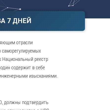
Ч
в
ополь
Чебоксары
ополь
Челябинск
А 7 ДНЕЙ
ск
Череповец
Чита
поль
Я
вляющим отрасли
Ярославль
в саморегулируемых
ак Национальный реестр
 один содержит в себе
 инженерными изысканиями.
РО, должны подтвердить