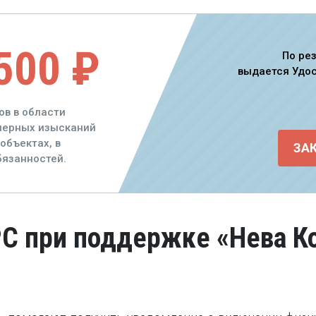
500 ₽
По ре
выдается Удо
ов в области
енерных изысканий
объектах, в
ЗА
язанностей.
РС при поддержке «Нева Ко