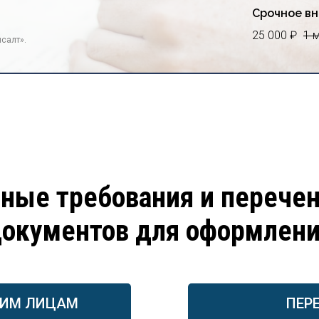
Срочное вн
25 000 ₽
1 
салт».
ные требования и перече
окументов для оформлен
КИМ ЛИЦАМ
ПЕР