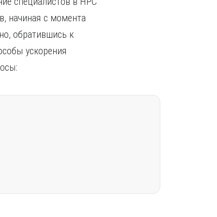
ение специалистов в НРС
в, начиная с момента
но, обратившись к
пособы ускорения
осы: