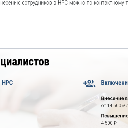
несению сотрудников в НРС можно по контактному т
ециалистов
в НРС
Включени
Внесение в
от 14 500 ₽ 
Повышение
4 500 ₽