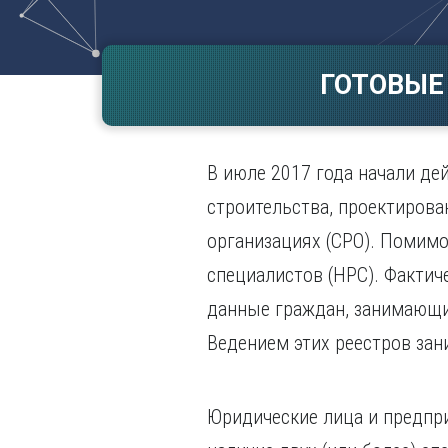
Волгогр
Вороне
ГОТОВЫЕ
Е
Екатери
И
В июле 2017 года начали д
Иванов
Ижевск
строительства, проектиров
Иркутск
организациях (СРО). Помимо
специалистов (НРС). Фактиче
данные граждан, занимающи
Ведением этих реестров за
Юридические лица и предпр