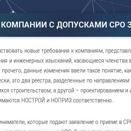
Магнитогорск
Сарато
ад
Махачкала
Севаст
ж
Мурманск
Симфер
 КОМПАНИИ С ДОПУСКАМИ СРО З
Н
Смолен
нбург
Набережные Челны
Сочи
Нижний Новгород
Ставро
Нижний Тагил
ействовать новые требования к компаниям, предста
о
Новокузнецк
ания и инженерных изысканий, касающиеся членства 
Новосибирск
 прочего, данные изменения ввели такое понятие, к
ски, это два реестра, разделенные по направлениям:
хся строительством, а другой – проектированием и
нимаются НОСТРОЙ и НОПРИЗ соответственно.
иниматели, которые подают заявление о приеме в С