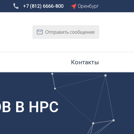
+7 (812) 6666-800
Оренбург
Сбросить
Т
Отправить сообщение
Тамбов
Тверь
рг
Тольятти
Томск
Контакты
Тула
Тюмень
У
Улан-Удэ
на-Дону
Ульяновск
В В НРС
Уфа
Х
Хабаровск
к