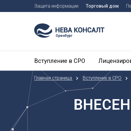
Защита информации
Торговый дом
П
Москва
Санкт-П
Оренбург
А
Арханге
Вступление в СРО
Лицензиро
Астраха
Б
Главная страница
Вступление в СРО
Барнаул
Белгоро
Брянск
ВНЕСЕН
В
Владиво
Владика
Владим