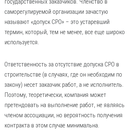
государственных заказчиков. Членство в
Курган
Х
Курск
саморегулируемой организации зачастую
Хабаровск
Л
называют «допуск СРО» – это устаревший
Ч
Липецк
термин, который, тем не менее, все еще широко
Чебоксары
М
используется.
Челябинск
Магнитогорск
Череповец
Махачкала
Чита
Мурманск
Ответственность за отсутствие допуска СРО в
Я
Н
строительстве (в случаях, где он необходим по
Ярославль
Набережные Челны
закону) несет заказчик работ, а не исполнитель.
Нижний Новгород
Поэтому, теоретически, компания может
Нижний Тагил
претендовать на выполнение работ, не являясь
Новокузнецк
Новосибирск
членом ассоциации, но вероятность получения
контракта в этом случае минимальна.