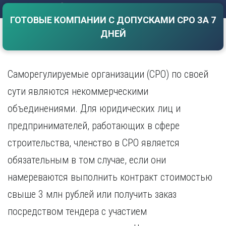
Саратов
Волгоград
ГОТОВЫЕ КОМПАНИИ С ДОПУСКАМИ СРО ЗА 7
Севастополь
Воронеж
ДНЕЙ
Симферополь
Е
Смоленск
Екатеринбург
Сочи
Ставрополь
Саморегулируемые организации (СРО) по своей
И
Т
Иваново
сути являются некоммерческими
Ижевск
Тамбов
объединениями. Для юридических лиц и
Иркутск
Тверь
предпринимателей, работающих в сфере
Тольятти
К
Томск
строительства, членство в СРО является
Казань
Тула
Калининград
обязательным в том случае, если они
Тюмень
Калуга
намереваются выполнить контракт стоимостью
У
Кемерово
свыше 3 млн рублей или получить заказ
Киров
Улан-Удэ
Краснодар
Ульяновск
посредством тендера с участием
Красноярск
Уфа