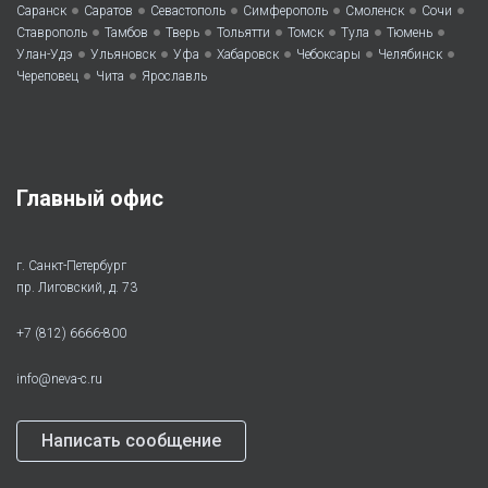
•
•
•
•
•
•
Саранск
Саратов
Севастополь
Симферополь
Смоленск
Сочи
•
•
•
•
•
•
•
Ставрополь
Тамбов
Тверь
Тольятти
Томск
Тула
Тюмень
•
•
•
•
•
•
Улан-Удэ
Ульяновск
Уфа
Хабаровск
Чебоксары
Челябинск
•
•
Череповец
Чита
Ярославль
Главный офис
г. Санкт-Петербург
пр. Лиговский, д. 73
+7 (812) 6666-800
info@neva-c.ru
Написать сообщение