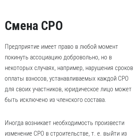
свидетельства о признании иностранного образования.
наказания.
Разрешение на работу (если кандидат –
Удостоверение о повышении квалификации.
иностранный гражданин).
Удостоверение, подтверждающее факт повышения
Смена СРО
квалификации в течение последних пяти лет. В случае,
если повышение квалификации проходило за пределами
России, требуется копия свидетельства о признании
иностранного образования.
Предприятие имеет право в любой момент
покинуть ассоциацию добровольно, но в
некоторых случаях, например, нарушения сроков
оплаты взносов, устанавливаемых каждой СРО
для своих участников, юридическое лицо может
быть исключено из членского состава.
Иногда возникает необходимость произвести
изменение СРО в строительстве, т. е. выйти из