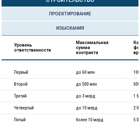
ПРОЕКТИРОВАНИЕ
ИЗЫСКАНИЯ
Максимальная
Ко
Уровень
сумма
фо
ответственности
контракта
вр
Первый
до 60 млн
100
Второй
до 500 млн
500
Третий
до 3 млрд
1 5
Четвертый
до 10 млрд
2 0
Пятый
более 10 млрд
5 0