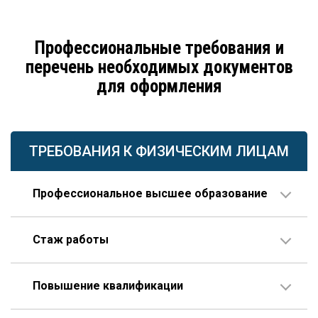
Профессиональные требования и
перечень необходимых документов
для оформления
ТРЕБОВАНИЯ К ФИЗИЧЕСКИМ ЛИЦАМ
Профессиональное высшее образование
По направлению строительства, изысканий или
Стаж работы
проектирования.
В организации соответствующего профиля – 10 лет
Повышение квалификации
или больше, 3 года из которых – на руководящей
должности.
Пройденное гражданином по меньшей мере один