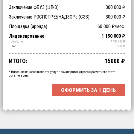
Заключение ФБУЗ (ЦГиЭ)
300 000
₽
Заключение РОСПОТРЕБНАДЗОРа (СЭЗ)
300 000
₽
Технические специалисты (обучение)
Отходы > 200
Спецтехника (аренда)
Оборудование (аренда)
Площадка (аренда)
60 000
₽/мес.
₽
₽
₽
₽
Срочное получение
1-4 классы отходов
Лицензирование
1 150 000
₽
₽
₽
Транспортирование
Обработка
1 100 000
₽
₽
Утилизация
Обезвреживание
Размещение
Сбор
50 000
₽
₽
₽
₽
ИТОГО:
15000
₽
Промежуточный итог:
15000
₽
Ваша персональна скидка
-
15000
₽
* Внесение взносов и оплата услуг производятся строго с расчетного счета
организации.
ОФОРМИТЬ ЗА
1 ДЕНЬ
Выберите интересующие вас пункты
для начала расчёта.