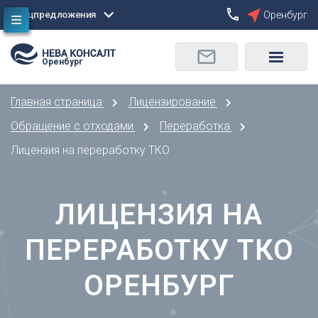
Спецпредложения
Оренбург
Сбросить
Оренбург
О
Москва
Санкт-Петербург
Омск
Главная страница
Лицензирование
Орел
А
Оренбург
Обращение с отходами
Переработка
Архангельск
П
Лицензия на переработку ТКО
Астрахань
Пенза
Б
Пермь
Барнаул
ЛИЦЕНЗИЯ НА
Р
Белгород
Ростов-на-Дону
Брянск
ПЕРЕРАБОТКУ ТКО
Рязань
В
С
ОРЕНБУРГ
Владивосток
Самара
Владикавказ
Саранск
Владимир