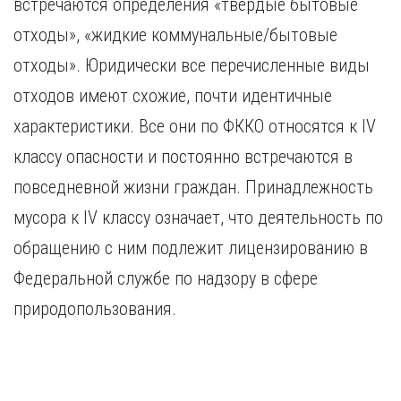
встречаются определения «твердые бытовые
Курган
Х
Курск
отходы», «жидкие коммунальные/бытовые
Хабаровск
Л
отходы». Юридически все перечисленные виды
Ч
Липецк
отходов имеют схожие, почти идентичные
Чебоксары
М
характеристики. Все они по ФККО относятся к IV
Челябинск
Магнитогорск
Череповец
классу опасности и постоянно встречаются в
Махачкала
Чита
повседневной жизни граждан. Принадлежность
Мурманск
Я
мусора к IV классу означает, что деятельность по
Н
Ярославль
обращению с ним подлежит лицензированию в
Набережные Челны
Нижний Новгород
Федеральной службе по надзору в сфере
Нижний Тагил
природопользования.
Новокузнецк
Новосибирск