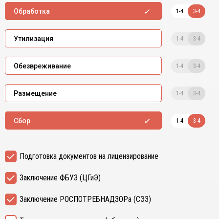
1-4
3-4
Обработка
1-4
3-4
Утилизация
1-4
3-4
Обезвреживание
1-4
3-4
Размещение
1-4
3-4
Сбор
Подготовка документов на лицензирование
Заключение ФБУЗ (ЦГиЭ)
Заключение РОСПОТРЕБНАДЗОРа (СЭЗ)