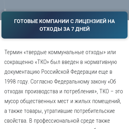
Саратов
Волгоград
Севастополь
Воронеж
Симферополь
ГОТОВЫЕ КОМПАНИИ С ЛИЦЕНЗИЕЙ НА
Е
Смоленск
ОТХОДЫ ЗА 7 ДНЕЙ
Екатеринбург
Сочи
Ставрополь
И
Т
Иваново
Термин «твердые коммунальные отходы» или
Ижевск
Тамбов
сокращенно «ТКО» был введен в нормативную
Иркутск
Тверь
документацию Российской Федерации еще в
Тольятти
К
Томск
1998 году. Согласно Федеральному закону «Об
Казань
Тула
Калининград
отходах производства и потребления», ТКО – это
Тюмень
Калуга
мусор общественных мест и жилых помещений,
У
Кемерово
а также товары, утратившие потребительские
Киров
Улан-Удэ
Краснодар
Ульяновск
свойства. В профессиональной среде также
Красноярск
Уфа